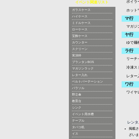
ボイラー
イベント関連リスト
ガラスケース
ホット
ハイケース
マ行
ミドルケース
マガジ
ローケース
ヤ行
宝飾ケース
ゆで麺
カウンター
スクリーン
ラ行
実演枠
リーチ
プランタンBOX
冷凍ス
マガジンラック
レター入れ
レター
ベルトパーテーション
ワ行
パラソル
ワイヤ
野立傘
教育台
シンク
イベント用水槽
テーブル
レンタ
タバコ机
掲載さ
イス
ざいま