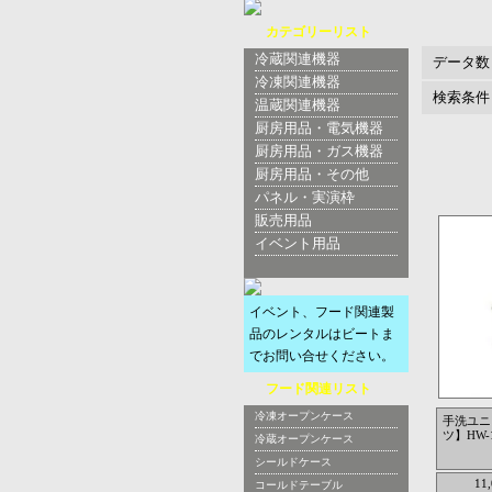
カテゴリーリスト
冷蔵関連機器
データ数
冷凍関連機器
検索条件
温蔵関連機器
厨房用品・電気機器
厨房用品・ガス機器
厨房用品・その他
パネル・実演枠
販売用品
イベント用品
イベント、フード関連製
品のレンタルはビートま
でお問い合せください。
フード関連リスト
冷凍オープンケース
手洗ユニ
ツ】HW-
冷蔵オープンケース
シールドケース
11
コールドテーブル