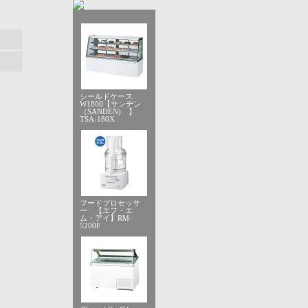
シールドケース
W1800【サンデン
（SANDEN) 】
TSA-180X
フードプロセッサ
ー 【エフ・エ
ム・アイ】RM-
5200F