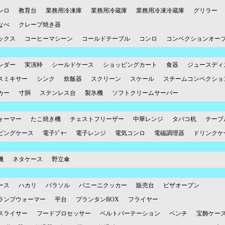
ンロ
教育台
業務用冷凍庫
業務用冷蔵庫
業務用冷凍冷蔵庫
グリラー
なべ
クレープ焼き器
ックス
コーヒーマシーン
コールドテーブル
コンロ
コンベクションオー
ンダー
実演枠
シールドケース
ショッピングカート
食器
ジュースディ
スミキサー
シンク
炊飯器
スクリーン
スケール
スチームコンベクショ
カー
寸胴
ステンレス台
製氷機
ソフトクリームサーバー
ォーマー
たこ焼き機
チェストフリーザー
中華レンジ
タバコ机
テーブ
ピングケース
電子ｼﾞｬｰ
電子レンジ
電気コンロ
電磁調理器
ドリンクケ
機
ネタケース
野立傘
ース
ハカリ
パラソル
パニーニクッカー
販売台
ピザオーブン
ランプウォーマー
平台
プランタンBOX
フライヤー
スライサー
フードプロセッサー
ベルトパーテーション
ベンチ
宝飾ケー