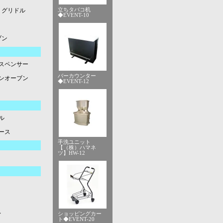
立ちタバコ机
グリドル
◆EVENT-10
ブン
スペンサー
バーカウンター
ンオーブン
◆EVENT-12
ル
ース
手洗ユニット
【（株）ハマネ
ツ】HW-12
ス
ショッピングカー
ト◆EVENT-20