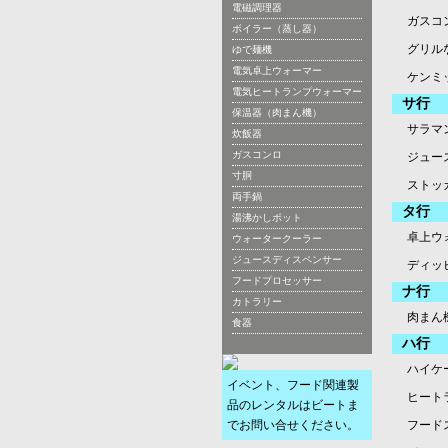
電磁調理器
ガスコ
ボイラー（蒸し器）
グリル
ゆで麺機
電気卓上ウォーマー
ケンミ
電気ヒートランプウォーマー
サ行
保温器（肉まん機）
サラマ
炊飯器
ガスコンロ
ジュー
寸胴
ストッ
両手鍋
タ行
湯沸かしポット
卓上ウ
ウォータークーラー
ジュースディスペンサー
ディッ
フードプロセッサー
ナ行
カトラリー
肉まん
食器
ハ行
ハイケ
イベント、フード関連製
ヒート
品のレンタルはビートま
でお問い合せください。
フード