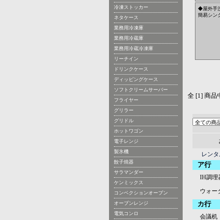
冷凍ストッカー
◆屋外手
簡易シンク
ネタケース
業務用冷凍庫
業務用冷蔵庫
業務用冷蔵冷凍庫
リーチイン
ドリンクケース
ディッピングケース
ソフトクリームサーバー
全 [1] 商
フライヤー
グリラー
グリドル
ホットワゴン
電子レンジ
製氷機
レンタ
餃子焼器
ア行
サラマンダー
IH調理
ケンミックス
ウォー
コンベクションオーブン
オーブンレンジ
カ行
電気コンロ
会議机