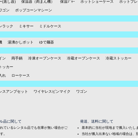
(蒸し器)
保温器（肉まん機）
保温ｼﾞｬｰ
ホットショーケース
ホットプレ
ワゴン
ポップコーンマシーン
ンラック
ミキサー
ミドルケース
機
湯沸かしポット
ゆで麺器
イン
両手鍋
冷凍オープンケース
冷蔵オープンケース
冷蔵ストッカー
トッカー
入れ
ローケース
レスアンプセット
ワイヤレスピンマイク
ワゴン
ル品に関して
発送、送料に関して
れているレンタル品でも在庫が無い場合がご
基本的に当社が現地まで搬入いたし
す。
当社が搬入出来ない地域の場合は、