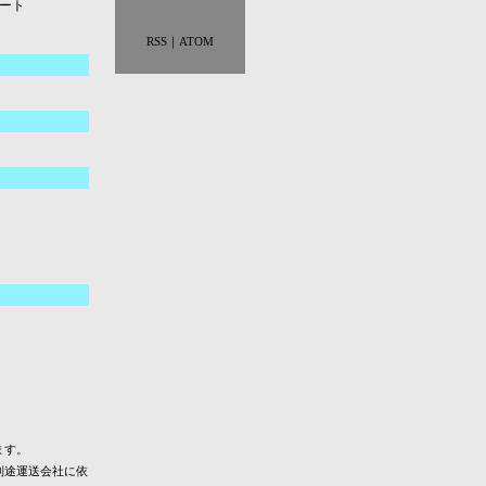
ート
RSS
｜
ATOM
ます。
別途運送会社に依