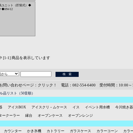
洗ユニット（貯留式）◆
◆HW-12
品中 [1-1] 商品を表示しています
お問い合わせページ：クリック！
電話：082-554-6400 受付時間：10:00～1
ル品リスト（50音順）
器
アイスBOX
アイスクリ－ムケース
イス
イベント用水槽
今川焼き器
タークーラー
縁台
オープンケース
オーブンレンジ
カウンター
かき氷機
カトラリー
ガラスケース
カラーコーン
カラ