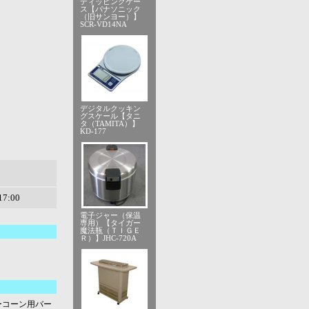
ディッピングケー
ス【パナソニック
（旧サンヨー）】
SCR-VD14NA
デジタルクッキン
グスケール【タニ
タ（TAMITA）】
KD-177
7:00
電子ジャー（保温
専用）【タイガー
魔法瓶（ＴＩＧＥ
Ｒ）】JHC-720A
ーコーン用バー