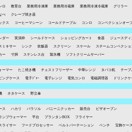
ンロ
教育台
業務用冷凍庫
業務用冷蔵庫
業務用冷凍冷蔵庫
グリラー
なべ
クレープ焼き器
ックス
コーヒーマシーン
コールドテーブル
コンロ
コンベクションオー
ンダー
実演枠
シールドケース
ショッピングカート
食器
ジュースディ
スミキサー
シンク
炊飯器
スクリーン
スケール
スチームコンベクショ
カー
寸胴
ステンレス台
製氷機
ソフトクリームサーバー
ォーマー
たこ焼き機
チェストフリーザー
中華レンジ
タバコ机
テーブ
ピングケース
電子ｼﾞｬｰ
電子レンジ
電気コンロ
電磁調理器
ドリンクケ
機
ネタケース
野立傘
ース
ハカリ
パラソル
パニーニクッカー
販売台
ピザオーブン
ランプウォーマー
平台
プランタンBOX
フライヤー
スライサー
フードプロセッサー
ベルトパーテーション
ベンチ
宝飾ケー