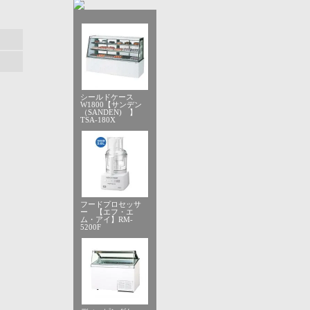
シールドケース
W1800【サンデン
（SANDEN) 】
TSA-180X
フードプロセッサ
ー 【エフ・エ
ム・アイ】RM-
5200F