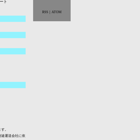
ート
RSS
｜
ATOM
ます。
別途運送会社に依