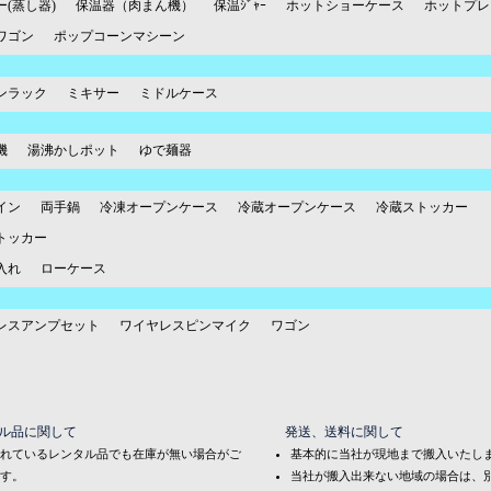
(蒸し器)
保温器（肉まん機）
保温ｼﾞｬｰ
ホットショーケース
ホットプレ
ワゴン
ポップコーンマシーン
ンラック
ミキサー
ミドルケース
機
湯沸かしポット
ゆで麺器
イン
両手鍋
冷凍オープンケース
冷蔵オープンケース
冷蔵ストッカー
トッカー
入れ
ローケース
レスアンプセット
ワイヤレスピンマイク
ワゴン
ル品に関して
発送、送料に関して
れているレンタル品でも在庫が無い場合がご
基本的に当社が現地まで搬入いたし
す。
当社が搬入出来ない地域の場合は、