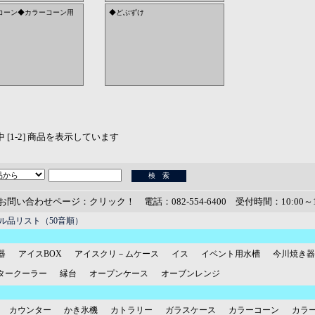
コーン◆カラーコーン用
◆どぶずけ
品中 [1-2] 商品を表示しています
お問い合わせページ：クリック！
電話：082-554-6400 受付時間：10:00～1
ル品リスト（50音順）
器
アイスBOX
アイスクリ－ムケース
イス
イベント用水槽
今川焼き器
タークーラー
縁台
オープンケース
オーブンレンジ
カウンター
かき氷機
カトラリー
ガラスケース
カラーコーン
カラ