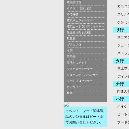
電磁調理器
ガスコ
ボイラー（蒸し器）
グリル
ゆで麺機
電気卓上ウォーマー
ケンミ
電気ヒートランプウォーマー
サ行
保温器（肉まん機）
サラマ
炊飯器
ガスコンロ
ジュー
寸胴
ストッ
両手鍋
タ行
湯沸かしポット
卓上ウ
ウォータークーラー
ジュースディスペンサー
ディッ
フードプロセッサー
ナ行
カトラリー
肉まん
食器
ハ行
ハイケ
イベント、フード関連製
ヒート
品のレンタルはビートま
でお問い合せください。
フード