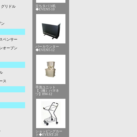
立ちタバコ机
グリドル
◆EVENT-10
ブン
スペンサー
バーカウンター
ンオーブン
◆EVENT-12
ル
ース
手洗ユニット
【（株）ハマネ
ツ】HW-12
ス
ショッピングカー
ト◆EVENT-20