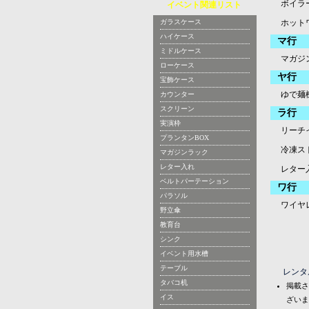
ボイラー
イベント関連リスト
ガラスケース
ホット
ハイケース
マ行
ミドルケース
マガジ
ローケース
ヤ行
宝飾ケース
ゆで麺
カウンター
スクリーン
ラ行
実演枠
リーチ
プランタンBOX
冷凍ス
マガジンラック
レター入れ
レター
ベルトパーテーション
ワ行
パラソル
ワイヤ
野立傘
教育台
シンク
イベント用水槽
テーブル
レンタ
タバコ机
掲載さ
イス
ざいま