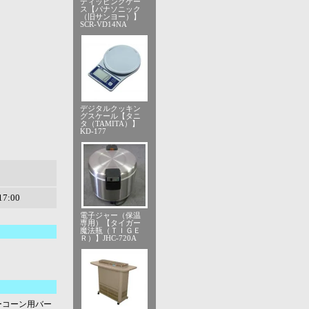
ディッピングケー
ス【パナソニック
（旧サンヨー）】
SCR-VD14NA
デジタルクッキン
グスケール【タニ
タ（TAMITA）】
KD-177
7:00
電子ジャー（保温
専用）【タイガー
魔法瓶（ＴＩＧＥ
Ｒ）】JHC-720A
ーコーン用バー