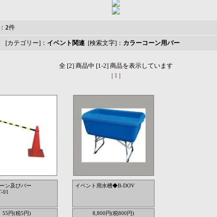
：
2
件
 [カテゴリー]：
イベント関連
[検索文字]：
カラーコーン用バー
全 [2] 商品中 [1-2] 商品を表示しています
|
1
|
ーン及びバー
イベント用水槽◆B-DOV
-01
55円(税5円)
8,800円(税800円)