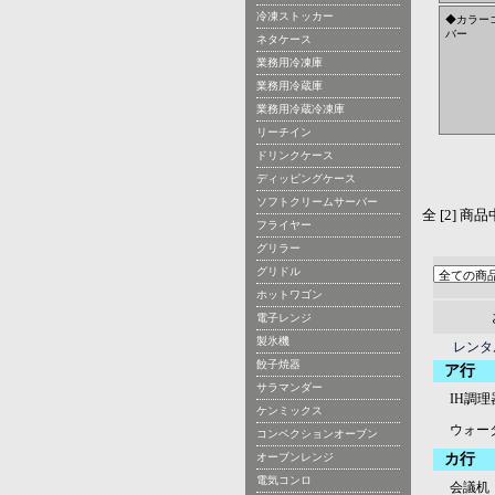
冷凍ストッカー
◆カラー
バー
ネタケース
業務用冷凍庫
業務用冷蔵庫
業務用冷蔵冷凍庫
リーチイン
ドリンクケース
ディッピングケース
ソフトクリームサーバー
全 [2] 商
フライヤー
グリラー
グリドル
ホットワゴン
電子レンジ
製氷機
レンタ
餃子焼器
ア行
サラマンダー
IH調理
ケンミックス
ウォー
コンベクションオーブン
オーブンレンジ
カ行
電気コンロ
会議机