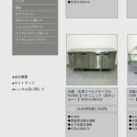
ベンチ
◆SUR-F1861SA
縁台
カラーコーン
カラーコーン用バー
ショッピングカート
ワイヤレスアンプセット
ワイヤレスピンマイク
●会社概要
●サイトマップ
●レンタル品に関して
冷蔵・冷凍コールドテーブル
冷蔵
W1800【パナソニック（旧サン
15
ヨー）】SUR-G1861CS
ー）】
14,850円(税1,350円)
◆W1800
◆Ｗ15
◆業務用冷蔵冷凍庫
◆冷
◆台下冷蔵冷凍庫
◆片
◆SUR-G1861CS
◆SSM