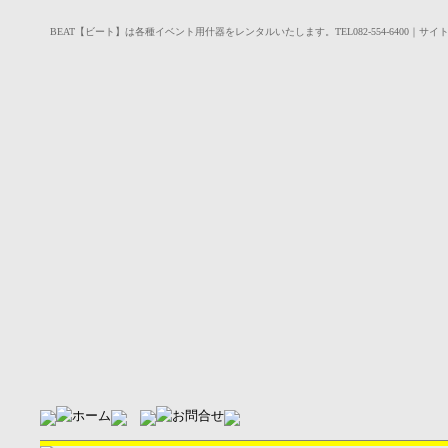
BEAT【ビート】は各種イベント用什器をレンタルいたします。TEL082-554-6400｜サイ