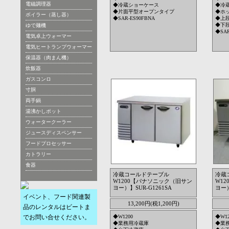
電磁調理器
◆冷蔵ショーケース
◆冷
◆片面平型オープンタイプ
◆ホ
ボイラー（蒸し器）
◆SAR-ES90FBNA
◆上
◆下
ゆで麺機
◆SAR
電気卓上ウォーマー
電気ヒートランプウォーマー
保温器（肉まん機）
炊飯器
ガスコンロ
寸胴
両手鍋
湯沸かしポット
ウォータークーラー
ジュースディスペンサー
フードプロセッサー
カトラリー
食器
冷蔵コールドテーブル
冷蔵
W1200【パナソニック（旧サン
W1
ヨー）】SUR-G1261SA
ヨー）
イベント、フード関連製
13,200円(税1,200円)
品のレンタルはビートま
でお問い合せください。
◆W1200
◆W12
◆業務用冷蔵庫
◆業