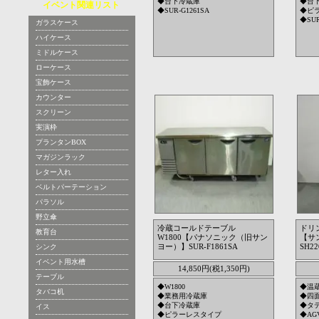
◆台下冷蔵庫
◆台
イベント関連リスト
◆SUR-G1261SA
◆ピ
◆SUR
ガラスケース
ハイケース
ミドルケース
ローケース
宝飾ケース
カウンター
スクリーン
実演枠
プランタンBOX
マガジンラック
レター入れ
ベルトパーテーション
パラソル
野立傘
冷蔵コールドテーブル
ドリ
教育台
W1800【パナソニック（旧サン
【サン
ヨー）】SUR-F1861SA
SH22
シンク
イベント用水槽
14,850円(税1,350円)
テーブル
◆W1800
◆温
タバコ机
◆業務用冷蔵庫
◆四
◆台下冷蔵庫
◆タ
イス
◆ピラーレスタイプ
◆AGV