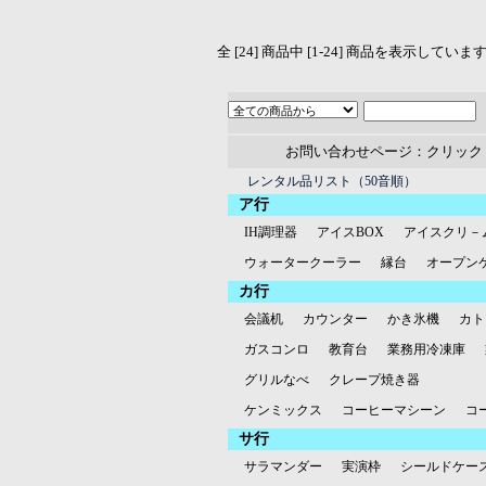
全 [24] 商品中 [1-24] 商品を表示していま
お問い合わせページ：クリック
レンタル品リスト（50音順）
ア行
IH調理器
アイスBOX
アイスクリ－
ウォータークーラー
縁台
オープン
カ行
会議机
カウンター
かき氷機
カト
ガスコンロ
教育台
業務用冷凍庫
グリルなべ
クレープ焼き器
ケンミックス
コーヒーマシーン
コ
サ行
サラマンダー
実演枠
シールドケー