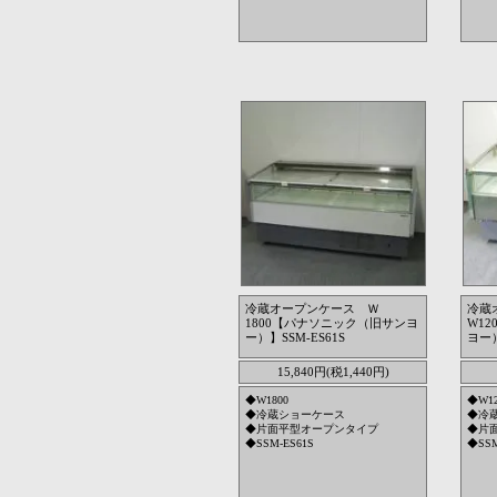
冷蔵オープンケース Ｗ
冷蔵
1800【パナソニック（旧サンヨ
W1
ー）】SSM-ES61S
ヨー）
15,840円(税1,440円)
◆W1800
◆W12
◆冷蔵ショーケース
◆冷
◆片面平型オープンタイプ
◆片
◆SSM-ES61S
◆SSM