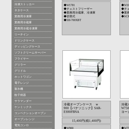
冷凍ストッカー
◆W1781
◆W18
◆チェストフリーザー
◆チ
ネタケース
◆業務用冷蔵庫、冷凍庫
◆業
業務用冷凍庫
◆切替式
◆SCR
◆SH-700XBT
業務用冷蔵庫
業務用冷蔵冷凍庫
リーチイン
ドリンクケース
ディッピングケース
ソフトクリームサーバー
フライヤー
グリラー
グリドル
ホットワゴン
電子レンジ
製氷機
餃子焼器
サラマンダー
冷蔵オープンケース ｗ
冷蔵
ケンミックス
900【パナソニック】SAR-
W7
ES90FBNA
ヨー）
コンベクションオーブン
オーブンレンジ
15,400円(税1,400円)
電気コンロ
◆W900
◆W7