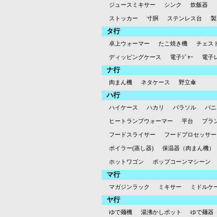
ジュースミキサー
シンク
炊飯器
ストッカー
寸胴
ステンレス台
製
タ行
卓上ウォーマー
たこ焼き機
チェス
ディッピングケース
電子ｼﾞｬｰ
電子
ナ行
肉まん機
ネタケース
野立傘
ハ行
ハイケース
ハカリ
パラソル
パニ
ヒートランプウォーマー
平台
プラ
フードスライサー
フードプロセッサー
ボイラー(蒸し器)
保温器（肉まん機）
ホットワゴン
ポップコーンマシーン
マ行
マガジンラック
ミキサー
ミドルケ
ヤ行
ゆで麺機
湯沸かしポット
ゆで麺器