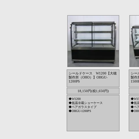
シールドケース W1200【大穂
シー
製作所（OHO）】OHGU-
製作所
1200PS
1500
18,150円(税1,650円)
◆W1200
◆W15
◆低温冷蔵ショーケース
◆低
◆ペアガラスタイプ
◆ペ
◆OHGU-1200PS
◆OHG