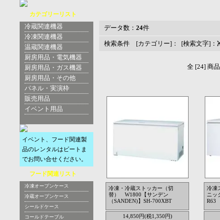
カテゴリーリスト
冷蔵関連機器
データ数：
24
件
冷凍関連機器
検索条件 [カテゴリー]： [検索文字]：
温蔵関連機器
厨房用品・電気機器
全 [24] 
厨房用品・ガス機器
厨房用品・その他
パネル・実演枠
販売用品
イベント用品
イベント、フード関連製
品のレンタルはビートま
でお問い合せください。
フード関連リスト
冷凍オープンケース
冷凍・冷蔵ストッカー（切
冷凍
替） W1800【サンデン
ニッ
冷蔵オープンケース
（SANDEN)】SH-700XBT
R63
シールドケース
14,850円(税1,350円)
コールドテーブル