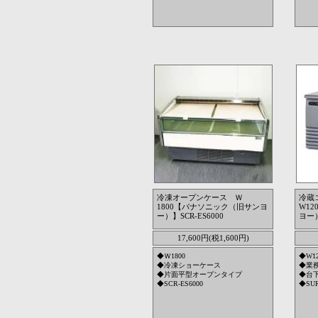
冷凍オープンケース Ｗ
冷蔵
1800【パナソニック（旧サンヨ
W1
ー）】SCR-ES6000
ヨー）
17,600円(税1,600円)
◆Ｗ1800
◆W12
◆冷凍ショーケース
◆業
◆片面平型オープンタイプ
◆台
◆SCR-ES6000
◆SUR