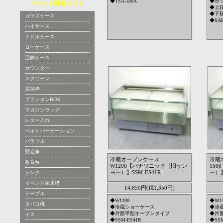
◆TSA-180X
◆ホ
イベント関連リスト
◆上
◆下
ガラスケース
◆SAR
ハイケース
ミドルケース
ローケース
宝飾ケース
カウンター
スクリーン
実演枠
プランタンBOX
マガジンラック
レター入れ
ベルトパーテーション
パラソル
野立傘
冷蔵オープンケース
冷蔵
教育台
W1200【パナソニック（旧サン
15
ヨー）】SSM-ES41R
ー）】
シンク
イベント用水槽
14,850円(税1,350円)
テーブル
◆W1200
◆Ｗ15
タバコ机
◆冷蔵ショーケース
◆冷
◆片面平型オープンタイプ
◆片
イス
◆SSM-ES41R
◆SSM