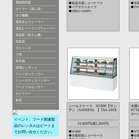
電磁調理器
◆低温冷蔵ショーケース
◆冷
◆ペアガラスタイプ
◆TSA
ボイラー（蒸し器）
◆OHGU-1500PS
ゆで麺機
電気卓上ウォーマー
電気ヒートランプウォーマー
保温器（肉まん機）
炊飯器
ガスコンロ
寸胴
両手鍋
湯沸かしポット
ウォータークーラー
ジュースディスペンサー
フードプロセッサー
カトラリー
食器
シールドケース W1800【サン
冷蔵
デン（SANDEN) 】TSA-180X
W7
ヨー）
イベント、フード関連製
19,800円(税1,800円)
品のレンタルはビートま
でお問い合せください。
◆W1800
◆W7
◆冷蔵対面ショーケース
◆冷