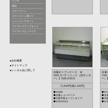
ベンチ
縁台
カラーコーン
カラーコーン用バー
ショッピングカート
ワイヤレスアンプセット
ワイヤレスピンマイク
●会社概要
●サイトマップ
●レンタル品に関して
冷蔵オープンケース Ｗ
冷凍
1800【パナソニック（旧サンヨ
15
ー）】SSM-ES61S
ー）】
15,840円(税1,440円)
◆W1800
◆W15
◆冷蔵ショーケース
◆冷
◆片面平型オープンタイプ
◆片
◆SSM-ES61S
◆SCR