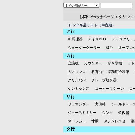
お問い合わせページ：クリック
レンタル品リスト（50音順）
ア行
IH調理器
アイスBOX
アイスクリ－
ウォータークーラー
縁台
オープン
カ行
会議机
カウンター
かき氷機
カト
ガスコンロ
教育台
業務用冷凍庫
グリルなべ
クレープ焼き器
ケンミックス
コーヒーマシーン
コ
サ行
サラマンダー
実演枠
シールドケー
ジュースミキサー
シンク
炊飯器
ストッカー
寸胴
ステンレス台
製
タ行