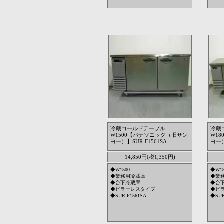
冷蔵コールドテーブル
冷蔵
W1500【パナソニック（旧サン
W1
ヨー）】SUR-F1561SA
ヨー）
14,850円(税1,350円)
◆W1500
◆W18
◆業務用冷蔵庫
◆業
◆台下冷蔵庫
◆台
◆ピラーレスタイプ
◆ピ
◆SUR-F1561SA
◆SUR