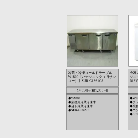
冷蔵・冷凍コールドテーブル
冷凍
W1800【パナソニック（旧サン
ソニ
ヨー）】SUR-G1861CS
R13V
14,850円(税1,350円)
◆W1800
◆W7
◆業務用冷蔵冷凍庫
◆チ
◆台下冷蔵冷凍庫
◆業
◆SUR-G1861CS
◆コ
◆SCR