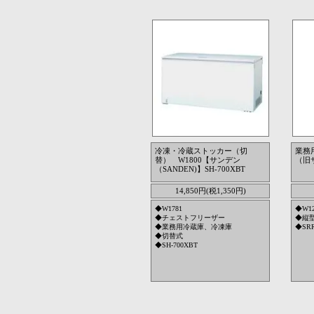
冷凍・冷蔵ストッカー（切
業務
替） W1800【サンデン
（旧サ
（SANDEN)】SH-700XBT
14,850円(税1,350円)
◆W1781
◆W12
◆チェストフリーザー
◆縦
◆業務用冷蔵庫、冷凍庫
◆SRR
◆切替式
◆SH-700XBT