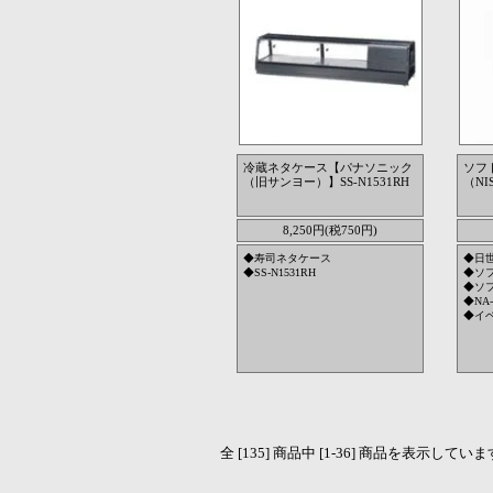
冷蔵ネタケース【パナソニック
ソフ
（旧サンヨー）】SS-N1531RH
（NIS
8,250円(税750円)
◆寿司ネタケース
◆日
◆SS-N1531RH
◆ソ
◆ソ
◆NA-
◆イ
全 [135] 商品中 [1-36] 商品を表示して