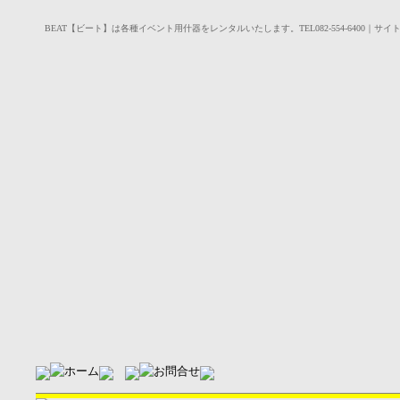
BEAT【ビート】は各種イベント用什器をレンタルいたします。TEL082-554-6400｜サイ