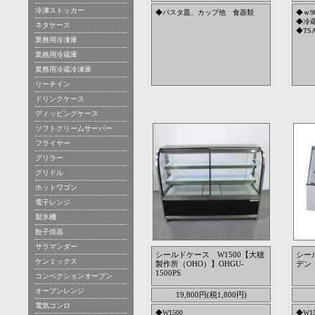
冷凍ストッカー
◆パスタ皿、カップ他 食器類
◆ｗ9
◆冷
ネタケース
◆TSA
業務用冷凍庫
業務用冷蔵庫
業務用冷蔵冷凍庫
リーチイン
ドリンクケース
ディッピングケース
ソフトクリームサーバー
フライヤー
グリラー
グリドル
ホットワゴン
電子レンジ
製氷機
餃子焼器
サラマンダー
シールドケース W1500【大穂
シー
ケンミックス
製作所（OHO）】OHGU-
デン（
1500PS
コンベクションオーブン
オーブンレンジ
19,800円(税1,800円)
電気コンロ
◆W1500
◆W15