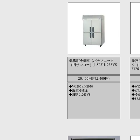
業務用冷凍庫【パナソニック
業務
（旧サンヨー）】SRF-J1263VS
ク（
F126
26,400円(税2,400円)
◆W1200ｘH1950
◆W12
◆縦型冷凍庫
◆縦
◆SRF-J1263VS
◆冷
◆SRR