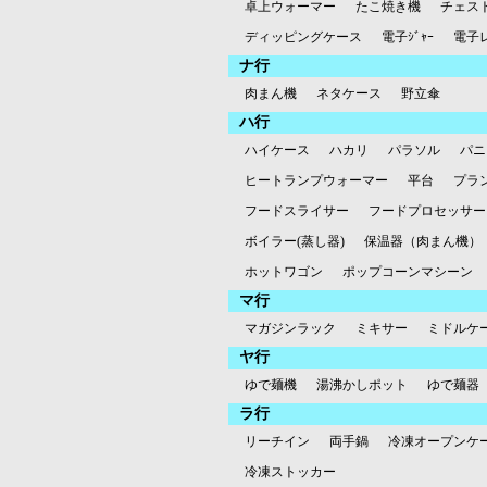
卓上ウォーマー
たこ焼き機
チェス
ディッピングケース
電子ｼﾞｬｰ
電子
ナ行
肉まん機
ネタケース
野立傘
ハ行
ハイケース
ハカリ
パラソル
パニ
ヒートランプウォーマー
平台
プラ
フードスライサー
フードプロセッサー
ボイラー(蒸し器)
保温器（肉まん機）
ホットワゴン
ポップコーンマシーン
マ行
マガジンラック
ミキサー
ミドルケ
ヤ行
ゆで麺機
湯沸かしポット
ゆで麺器
ラ行
リーチイン
両手鍋
冷凍オープンケ
冷凍ストッカー