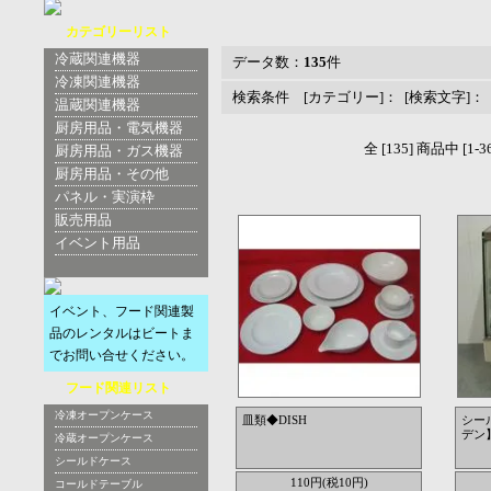
カテゴリーリスト
冷蔵関連機器
データ数：
135
件
冷凍関連機器
検索条件 [カテゴリー]： [検索文字]：
温蔵関連機器
厨房用品・電気機器
全 [135] 商品中 
厨房用品・ガス機器
厨房用品・その他
パネル・実演枠
販売用品
イベント用品
イベント、フード関連製
品のレンタルはビートま
でお問い合せください。
フード関連リスト
冷凍オープンケース
皿類◆DISH
シー
デン】
冷蔵オープンケース
シールドケース
110円(税10円)
コールドテーブル