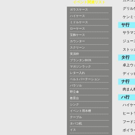
ガスコ
イベント関連リスト
グリル
ガラスケース
ハイケース
ケンミ
ミドルケース
サ行
ローケース
サラマ
宝飾ケース
ジュー
カウンター
スクリーン
ストッ
実演枠
タ行
プランタンBOX
卓上ウ
マガジンラック
レター入れ
ディッ
ベルトパーテーション
ナ行
パラソル
肉まん
野立傘
ハ行
教育台
シンク
ハイケ
イベント用水槽
ヒート
テーブル
フード
タバコ机
イス
ボイラー