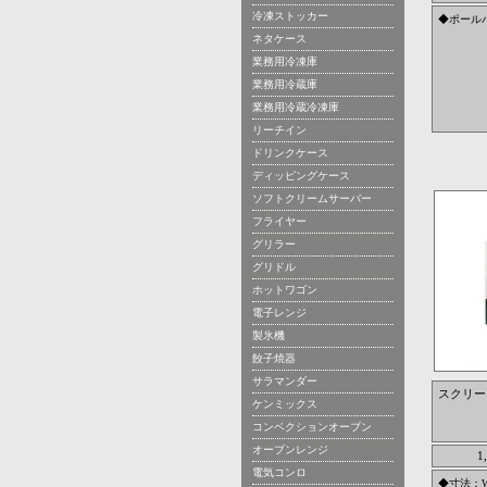
冷凍ストッカー
◆ポール
ネタケース
業務用冷凍庫
業務用冷蔵庫
業務用冷蔵冷凍庫
リーチイン
ドリンクケース
ディッピングケース
ソフトクリームサーバー
フライヤー
グリラー
グリドル
ホットワゴン
電子レンジ
製氷機
餃子焼器
サラマンダー
スクリーン
ケンミックス
コンベクションオーブン
オーブンレンジ
1
電気コンロ
◆寸法：W9