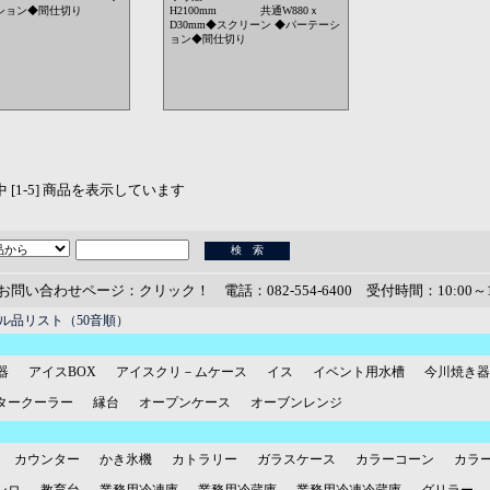
ション◆間仕切り
H2100mm 共通W880ｘ
D30mm◆スクリーン ◆パーテーシ
ョン◆間仕切り
品中 [1-5] 商品を表示しています
お問い合わせページ：クリック！
電話：082-554-6400 受付時間：10:00～1
ル品リスト（50音順）
器
アイスBOX
アイスクリ－ムケース
イス
イベント用水槽
今川焼き器
タークーラー
縁台
オープンケース
オーブンレンジ
カウンター
かき氷機
カトラリー
ガラスケース
カラーコーン
カラ