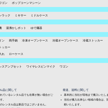
ワゴン
ポップコーンマシーン
ンラック
ミキサー
ミドルケース
機
湯沸かしポット
ゆで麺器
イン
両手鍋
冷凍オープンケース
冷蔵オープンケース
冷蔵ストッカー
トッカー
入れ
ローケース
レスアンプセット
ワイヤレスピンマイク
ワゴン
ル品に関して
発送、送料に関して
れているレンタル品でも在庫が無い場合がご
基本的に当社が現地まで搬入いたし
す。
当社が搬入出来ない地域の場合は、
のレンタル品は新品ではございません。
頼いたします。