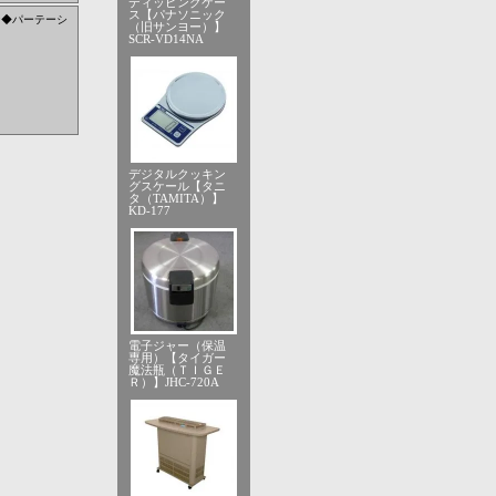
ディッピングケー
ス【パナソニック
ン◆パーテーシ
（旧サンヨー）】
SCR-VD14NA
デジタルクッキン
グスケール【タニ
タ（TAMITA）】
KD-177
電子ジャー（保温
専用）【タイガー
魔法瓶（ＴＩＧＥ
Ｒ）】JHC-720A