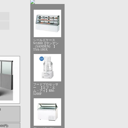
シールドケース
W1800【サンデン
（SANDEN) 】
TSA-180X
フードプロセッサ
ー 【エフ・エ
ム・アイ】RM-
5200F
8
300円)