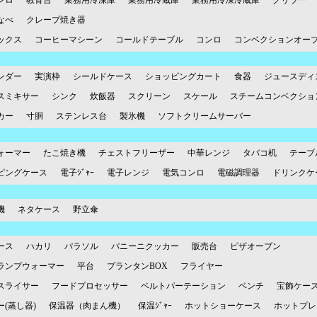
ンロ
教育台
業務用冷凍庫
業務用冷蔵庫
業務用冷凍冷蔵庫
グリラー
なべ
クレープ焼き器
ックス
コーヒーマシーン
コールドテーブル
コンロ
コンベクションオー
ンダー
実演枠
シールドケース
ショッピングカート
食器
ジュースディ
スミキサー
シンク
炊飯器
スクリーン
スケール
スチームコンベクショ
カー
寸胴
ステンレス台
製氷機
ソフトクリームサーバー
ォーマー
たこ焼き機
チェストフリーザー
中華レンジ
タバコ机
テーブ
ピングケース
電子ｼﾞｬｰ
電子レンジ
電気コンロ
電磁調理器
ドリンクケ
機
ネタケース
野立傘
ース
ハカリ
パラソル
パニーニクッカー
販売台
ピザオーブン
ランプウォーマー
平台
プランタンBOX
フライヤー
スライサー
フードプロセッサー
ベルトパーテーション
ベンチ
宝飾ケー
(蒸し器)
保温器（肉まん機）
保温ｼﾞｬｰ
ホットショーケース
ホットプレ