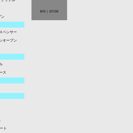
グリドル
RSS
｜
ATOM
ブン
スペンサー
ンオーブン
ル
ース
ス
ート