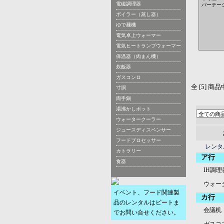
電磁調理器
パーテー
ボイラー（蒸し器）
ゆで麺機
電気卓上ウォーマー
電気ヒートランプウォーマー
保温器（肉まん機）
炊飯器
ガスコンロ
全 [5] 商
寸胴
両手鍋
湯沸かしポット
ウォータークーラー
ジュースディスペンサー
フードプロセッサー
レンタ
カトラリー
ア行
食器
IH調理
ウォー
イベント、フード関連製
カ行
品のレンタルはビートま
会議机
でお問い合せください。