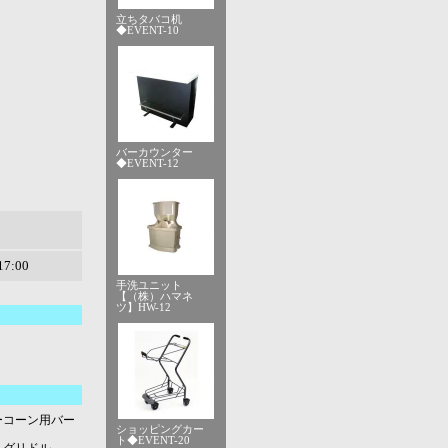
立ちタバコ机
◆EVENT-10
バーカウンター
◆EVENT-12
7:00
手洗ユニット
【（株）ハマネ
ツ】HW-12
ーコーン用バー
ショッピングカー
ト◆EVENT-20