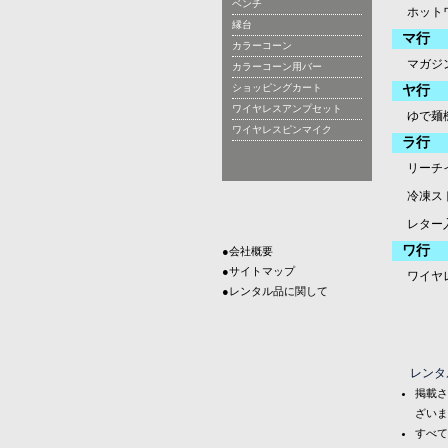
ベンチ
ホット
縁台
マ行
カラーコーン
マガジ
カラーコーン用バー
ショッピングカート
ヤ行
ワイヤレスアンプセット
ゆで麺
ワイヤレスピンマイク
ラ行
リーチ
冷凍ス
レター
ワ行
●会社概要
●サイトマップ
ワイヤ
●レンタル品に関して
レンタ
掲載さ
ざいま
すべて