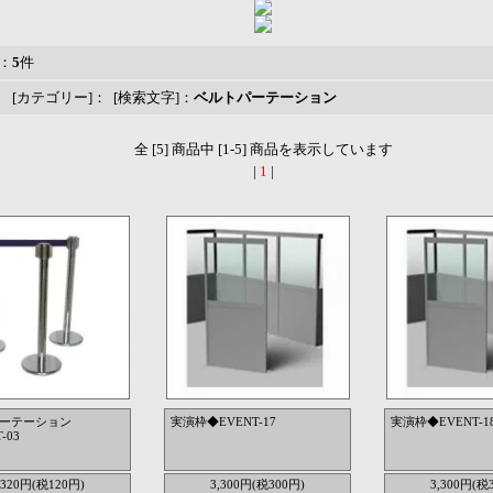
：
5
件
 [カテゴリー]： [検索文字]：
ベルトパーテーション
全 [5] 商品中 [1-5] 商品を表示しています
|
1
|
ーテーション
実演枠◆EVENT-17
実演枠◆EVENT-1
-03
,320円(税120円)
3,300円(税300円)
3,300円(税