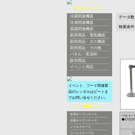
カテゴリーリスト
冷蔵関連機器
データ数
冷凍関連機器
検索条件
温蔵関連機器
厨房用品・電気機器
厨房用品・ガス機器
厨房用品・その他
パネル・実演枠
販売用品
イベント用品
イベント、フード関連製
品のレンタルはビートま
でお問い合せください。
フード関連リスト
冷凍オープンケース
ベルトパ
◆EVENT
冷蔵オープンケース
シールドケース
1
コールドテーブル