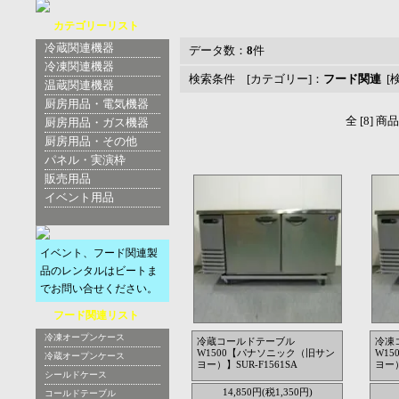
カテゴリーリスト
冷蔵関連機器
データ数：
8
件
冷凍関連機器
検索条件 [カテゴリー]：
フード関連
[
温蔵関連機器
厨房用品・電気機器
全 [8] 
厨房用品・ガス機器
厨房用品・その他
パネル・実演枠
販売用品
イベント用品
イベント、フード関連製
品のレンタルはビートま
でお問い合せください。
フード関連リスト
冷凍オープンケース
冷蔵コールドテーブル
冷凍
W1500【パナソニック（旧サン
W1
冷蔵オープンケース
ヨー）】SUR-F1561SA
ヨー）
シールドケース
14,850円(税1,350円)
コールドテーブル