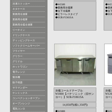
冷凍ストッカー
◆W1500
◆W15
◆業務用冷蔵庫
◆業
ネタケース
◆台下冷蔵庫
◆台
業務用冷凍庫
◆ピラーレスタイプ
◆SUR
◆SUR-F1561SA
業務用冷蔵庫
業務用冷蔵冷凍庫
リーチイン
ドリンクケース
ディッピングケース
ソフトクリームサーバー
フライヤー
グリラー
グリドル
ホットワゴン
電子レンジ
製氷機
餃子焼器
サラマンダー
冷蔵コールドテーブル
冷蔵
ケンミックス
W1800【パナソニック（旧サン
W1
ヨー）】SUR-F1861SA
ヨー）
コンベクションオーブン
オーブンレンジ
14,850円(税1,350円)
電気コンロ
◆W1800
◆W12