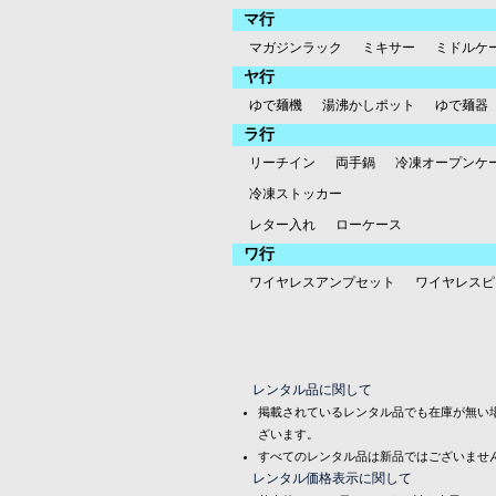
マ行
マガジンラック
ミキサー
ミドルケ
ヤ行
ゆで麺機
湯沸かしポット
ゆで麺器
ラ行
リーチイン
両手鍋
冷凍オープンケ
冷凍ストッカー
レター入れ
ローケース
ワ行
ワイヤレスアンプセット
ワイヤレスピ
レンタル品に関して
掲載されているレンタル品でも在庫が無い
ざいます。
すべてのレンタル品は新品ではございませ
レンタル価格表示に関して