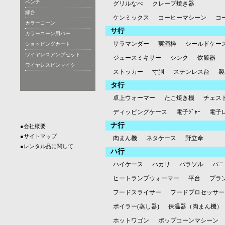
ベンチ
グリルなべ
クレープ焼き器
縁台
ケンミックス
コーヒーマシーン
コ
カラーコーン
サ行
カラーコーン用バー
サラマンダー
実演枠
シールドケー
ショッピングカート
ワイヤレスアンプセット
ジュースミキサー
シンク
炊飯器
ワイヤレスピンマイク
ストッカー
寸胴
ステンレス台
製
タ行
卓上ウォーマー
たこ焼き機
チェス
ディッピングケース
電子ｼﾞｬｰ
電子
ナ行
●会社概要
●サイトマップ
肉まん機
ネタケース
野立傘
●レンタル品に関して
ハ行
ハイケース
ハカリ
パラソル
パニ
ヒートランプウォーマー
平台
プラ
フードスライサー
フードプロセッサー
ボイラー(蒸し器)
保温器（肉まん機）
ホットワゴン
ポップコーンマシーン