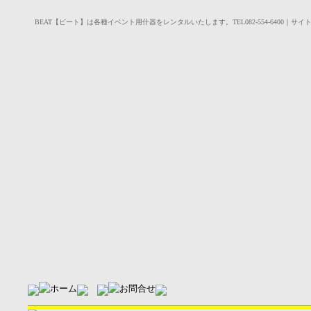
BEAT【ビート】は各種イベント用什器をレンタルいたします。TEL082-554-6400｜サイ