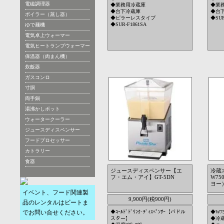
電磁調理器
◆業務用冷蔵庫
◆業
◆台下冷蔵庫
◆台
ボイラー（蒸し器）
◆ピラーレスタイプ
◆SUR
◆SUR-F1861SA
ゆで麺機
電気卓上ウォーマー
電気ヒートランプウォーマー
保温器（肉まん機）
炊飯器
ガスコンロ
寸胴
両手鍋
湯沸かしポット
ウォータークーラー
ジュースディスペンサー
フードプロセッサー
カトラリー
食器
ジュースディスペンサー【エ
冷蔵
フ・エム・アイ】GT-5DN
W7
ヨー）
イベント、フード関連製
9,900円(税900円)
品のレンタルはビートま
でお問い合せください。
◆ｺｰﾙﾄﾞﾄﾞﾘﾝｸ･ﾃﾞｨｽﾍﾟﾝｻｰ【バドル
◆W7
スター】
◆冷