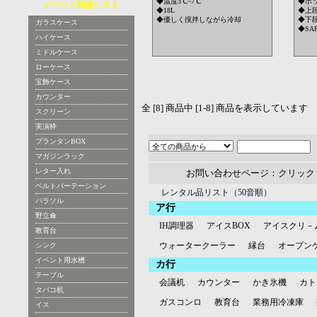
◆温度3℃~7℃
◆ホ
イベント関連リスト
◆18L
◆上
◆優しく撹拌しながら冷却
◆下
ガラスケース
◆SAR
ハイケース
ミドルケース
ローケース
宝飾ケース
カウンター
全 [8] 商品中 [1-8] 商品を表示しています
スクリーン
実演枠
プランタンBOX
マガジンラック
レター入れ
お問い合わせページ：クリック
ベルトパーテーション
レンタル品リスト（50音順）
パラソル
ア行
野立傘
IH調理器
アイスBOX
アイスクリ－
教育台
ウォータークーラー
縁台
オープン
シンク
イベント用水槽
カ行
テーブル
会議机
カウンター
かき氷機
カト
タバコ机
ガスコンロ
教育台
業務用冷凍庫
イス