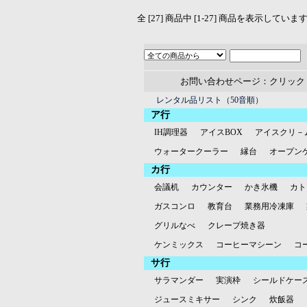
全 [27] 商品中 [1-27] 商品を表示していま
お問い合わせページ：クリック
レンタル品リスト（50音順）
ア行
IH調理器
アイスBOX
アイスクリ－
ウォータークーラー
縁台
オープン
カ行
会議机
カウンター
かき氷機
カト
ガスコンロ
教育台
業務用冷凍庫
グリルなべ
クレープ焼き器
ケンミックス
コーヒーマシーン
コ
サ行
サラマンダー
実演枠
シールドケー
ジュースミキサー
シンク
炊飯器