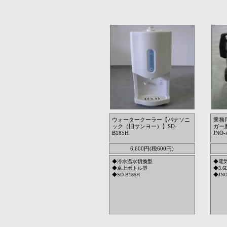
ウォータークーラー【パナソニ
業務
ック（旧サンヨー）】SD-
ガー
B185H
JNO-
6,600円(税600円)
◆冷水温水切換型
◆電
◆卓上ボトル型
◆3.
◆SD-B185H
◆JNO