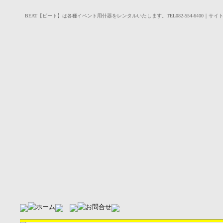
BEAT【ビート】は各種イベント用什器をレンタルいたします。TEL082-554-6400｜サイ