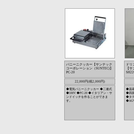
パニーニクッカー【サンテック
ドリ
コーポレーション（SUNTEC)】
【サン
PC-20
SH22
22,000円(税2,000円)
◆電気パニーニクッカー ◆二連式
◆温
◆100V ◆PC-20 ◆イタリアン・サ
◆四
ンドイッチを作ることができま
◆タ
す。
◆AGV