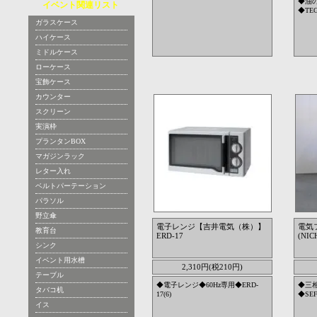
◆油
イベント関連リスト
◆TEG
ガラスケース
ハイケース
ミドルケース
ローケース
宝飾ケース
カウンター
スクリーン
実演枠
プランタンBOX
マガジンラック
レター入れ
ベルトパーテーション
パラソル
野立傘
電子レンジ【吉井電気（株）】
電気
教育台
ERD-17
(NIC
シンク
イベント用水槽
2,310円(税210円)
テーブル
◆電子レンジ◆60Hz専用◆ERD-
◆三相
タバコ机
17(6)
◆SEF
イス