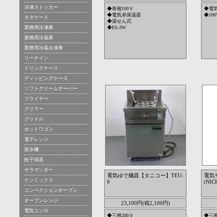
冷凍ストッカー
◆単相100Ｖ
◆電
◆電気卓保温器
◆100
ネタケース
◆湯せん式
業務用冷凍庫
◆ES-3W
業務用冷蔵庫
業務用冷蔵冷凍庫
リーチイン
ドリンクケース
ディッピングケース
ソフトクリームサーバー
フライヤー
グリラー
グリドル
ホットワゴン
電子レンジ
製氷機
餃子焼器
サラマンダー
電気ゆで麺器【タニコー】TEU-
電気
ケンミックス
6
(NIC
コンベクションオーブン
オーブンレンジ
23,100円(税2,100円)
電気コンロ
◆三相200Ｖ
◆三相