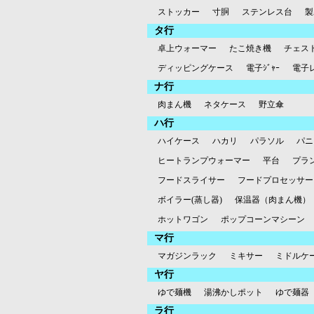
ストッカー
寸胴
ステンレス台
製
タ行
卓上ウォーマー
たこ焼き機
チェス
ディッピングケース
電子ｼﾞｬｰ
電子
ナ行
肉まん機
ネタケース
野立傘
ハ行
ハイケース
ハカリ
パラソル
パニ
ヒートランプウォーマー
平台
プラ
フードスライサー
フードプロセッサー
ボイラー(蒸し器)
保温器（肉まん機）
ホットワゴン
ポップコーンマシーン
マ行
マガジンラック
ミキサー
ミドルケ
ヤ行
ゆで麺機
湯沸かしポット
ゆで麺器
ラ行