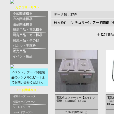
カテゴリーリスト
冷蔵関連機器
データ数：
27
件
冷凍関連機器
検索条件 [カテゴリー]：
フード関連
[
温蔵関連機器
厨房用品・電気機器
全 [27] 
厨房用品・ガス機器
厨房用品・その他
パネル・実演枠
販売用品
イベント用品
イベント、フード関連製
品のレンタルはビートま
でお問い合せください。
フード関連リスト
冷凍オープンケース
電気卓上ウォーマー【エイシン
電気
電機（EISHIN)】ES-3W
【ニチ
冷蔵オープンケース
HLW-
シールドケース
7,260円(税660円)
コールドテーブル