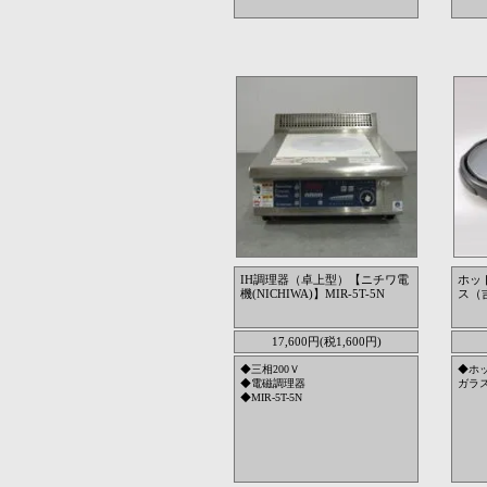
IH調理器（卓上型）【ニチワ電
ホッ
機(NICHIWA)】MIR-5T-5N
ス（吉
17,600円(税1,600円)
◆三相200Ｖ
◆ホ
◆電磁調理器
ガラス
◆MIR-5T-5N