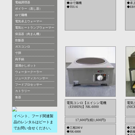
電磁調理器
◆ゆで麺機
◆卓
◆TEU-6
◆EBS
ボイラー（蒸し器）
ゆで麺機
電気卓上ウォーマー
電気ヒートランプウォーマー
保温器（肉まん機）
炊飯器
ガスコンロ
寸胴
両手鍋
湯沸かしポット
ウォータークーラー
ジュースディスペンサー
フードプロセッサー
カトラリー
食器
電気コンロ【エイシン電機
電気
（EISHIN)】NK-6000
(NIC
イベント、フード関連製
17,600円(税1,600円)
品のレンタルはビートま
でお問い合せください。
◆三相200Ｖ
◆三相
◆NK-6000
◆鉄