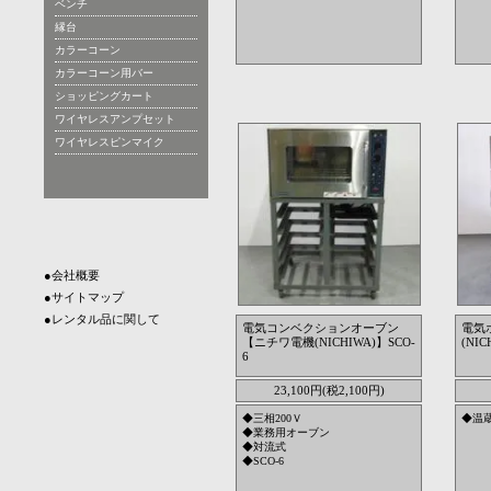
ベンチ
縁台
カラーコーン
カラーコーン用バー
ショッピングカート
ワイヤレスアンプセット
ワイヤレスピンマイク
●会社概要
●サイトマップ
●レンタル品に関して
電気コンベクションオーブン
電気
【ニチワ電機(NICHIWA)】SCO-
(NIC
6
23,100円(税2,100円)
◆三相200Ｖ
◆温蔵
◆業務用オーブン
◆対流式
◆SCO-6