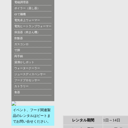
電磁調理器
ボイラー（蒸し器）
ゆで麺機
電気卓上ウォーマー
電気ヒートランプウォーマー
保温器（肉まん機）
炊飯器
ガスコンロ
寸胴
両手鍋
湯沸かしポット
ウォータークーラー
ジュースディスペンサー
フードプロセッサー
カトラリー
食器
イベント、フード関連製
品のレンタルはビートま
レンタル期間
1日～14日
でお問い合せください。