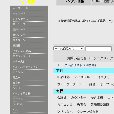
レンタル価格
15,840円(税1,4
イベント関連リスト
ガラスケース
ハイケース
ミドルケース
» 特定商取引法に基づく表記 (返品など)
ローケース
宝飾ケース
カウンター
スクリーン
実演枠
プランタンBOX
マガジンラック
お問い合わせページ：クリック
レター入れ
レンタル品リスト（50音順）
ベルトパーテーション
ア行
パラソル
IH調理器
アイスBOX
アイスクリ－
野立傘
教育台
ウォータークーラー
縁台
オープン
シンク
カ行
イベント用水槽
会議机
カウンター
かき氷機
カト
テーブル
タバコ机
ガスコンロ
教育台
業務用冷凍庫
イス
グリルなべ
クレープ焼き器