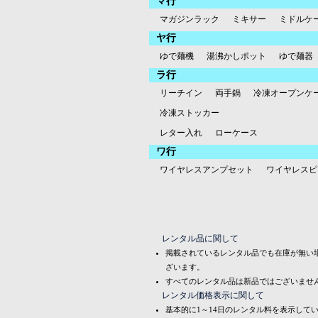
マ行
マガジンラック
ミキサー
ミドルケ
ヤ行
ゆで麺機
湯沸かしポット
ゆで麺器
ラ行
リーチイン
両手鍋
冷凍オープンケ
冷凍ストッカー
レター入れ
ローケース
ワ行
ワイヤレスアンプセット
ワイヤレスピ
レンタル品に関して
掲載されているレンタル品でも在庫が無い
ざいます。
すべてのレンタル品は新品ではございませ
レンタル価格表示に関して
基本的に1～14日のレンタル料を表示して