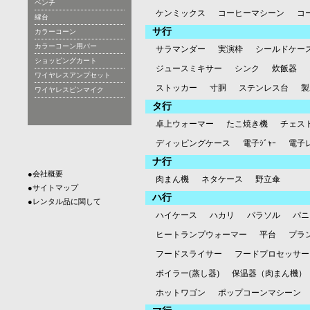
ベンチ
ケンミックス
コーヒーマシーン
コ
縁台
サ行
カラーコーン
カラーコーン用バー
サラマンダー
実演枠
シールドケー
ショッピングカート
ジュースミキサー
シンク
炊飯器
ワイヤレスアンプセット
ストッカー
寸胴
ステンレス台
製
ワイヤレスピンマイク
タ行
卓上ウォーマー
たこ焼き機
チェス
ディッピングケース
電子ｼﾞｬｰ
電子
ナ行
●会社概要
肉まん機
ネタケース
野立傘
●サイトマップ
ハ行
●レンタル品に関して
ハイケース
ハカリ
パラソル
パニ
ヒートランプウォーマー
平台
プラ
フードスライサー
フードプロセッサー
ボイラー(蒸し器)
保温器（肉まん機）
ホットワゴン
ポップコーンマシーン