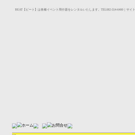
BEAT【ビート】は各種イベント用什器をレンタルいたします。TEL082-554-6400｜サイ